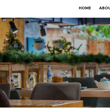
HOME
ABO
念
業
スポーツ関連事業・取り組み
代表あいさつ
ブランディ